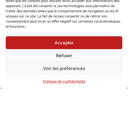
telles que les cookies pour stocker et/ou accéder aux informations des
en la matière
appareils. Le fait de consentir à ces technologies nous permettra de
traiter des données telles que le comportement de navigation ou les ID
uniques sur ce site. Le fait de ne pas consentir ou de retirer son
consentement peut avoir un effet négatif sur certaines caractéristiques
et fonctions.
Nos derniers articles de blog
Accepter
Refuser
Ici, vous trouverez :
Des
articles pédagogiques
pour approfondir vos
Voir les préférences
connaissances.
Politique de confidentialité
Des
dossiers thématiques
sur la citoyenneté,
l’environnement, la culture et la solidarité.
Des
ressources éducatives
adaptées aux élèves,
enseignants et curieux.