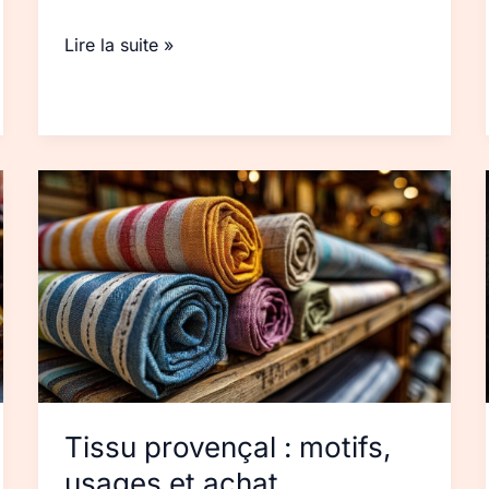
Lire la suite »
Tissu
provençal :
motifs,
usages
et
achat
Tissu provençal : motifs,
usages et achat