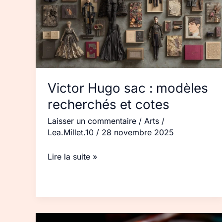
modèles
recherchés
et
cotes
Victor Hugo sac : modèles
recherchés et cotes
Laisser un commentaire
/
Arts
/
Lea.Millet.10
/
28 novembre 2025
Lire la suite »
Peinture