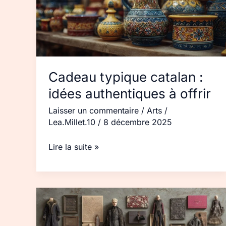
authentiques
à
offrir
Cadeau typique catalan :
idées authentiques à offrir
Laisser un commentaire
/
Arts
/
Lea.Millet.10
/
8 décembre 2025
Lire la suite »
Victor
Hugo
sac :