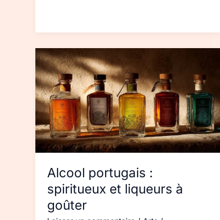
Alcool
portugais :
spiritueux
et
liqueurs
à
goûter
Alcool portugais :
spiritueux et liqueurs à
goûter