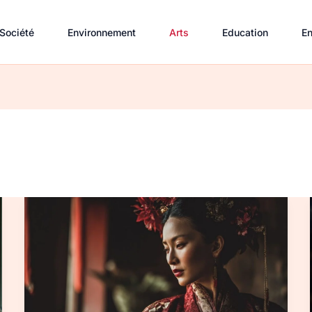
Société
Environnement
Arts
Education
En
Actrices
chinoises :
étoiles
à
suivre