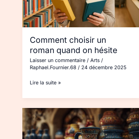
hésite
Comment choisir un
roman quand on hésite
Laisser un commentaire
/
Arts
/
Raphael.Fournier.68
/
24 décembre 2025
Lire la suite »
Cadeau
typique
catalan :
idées