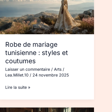
tunisienne :
styles
et
coutumes
Robe de mariage
tunisienne : styles et
coutumes
Laisser un commentaire
/
Arts
/
Lea.Millet.10
/
24 novembre 2025
Lire la suite »
Robe