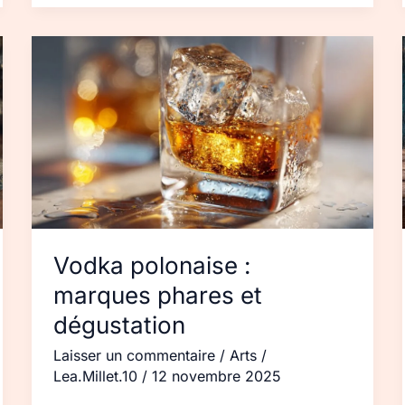
Vodka
polonaise :
marques
phares
et
dégustation
Vodka polonaise :
marques phares et
dégustation
Laisser un commentaire
/
Arts
/
Lea.Millet.10
/
12 novembre 2025