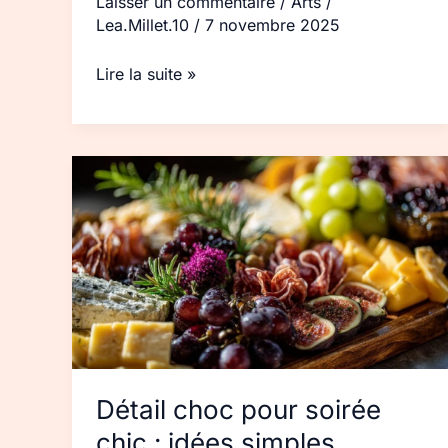
Laisser un commentaire
/
Arts
/
Lea.Millet.10
/
7 novembre 2025
Lire la suite »
Détail
choc
pour
soirée
chic :
idées
simples
Détail choc pour soirée
chic : idées simples