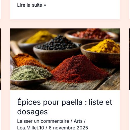
Lire la suite »
Épices
pour
paella :
liste
et
dosages
Épices pour paella : liste et
dosages
Laisser un commentaire
/
Arts
/
Lea.Millet.10
/
6 novembre 2025