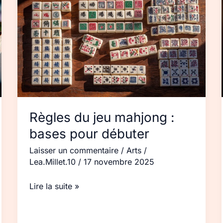
du
jeu
mahjong :
bases
pour
débuter
Règles du jeu mahjong :
bases pour débuter
Laisser un commentaire
/
Arts
/
Lea.Millet.10
/
17 novembre 2025
Lire la suite »