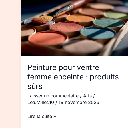
pour
ventre
femme
enceinte :
produits
sûrs
Peinture pour ventre
femme enceinte : produits
sûrs
Laisser un commentaire
/
Arts
/
Lea.Millet.10
/
19 novembre 2025
Lire la suite »