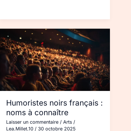
Humoristes
noirs
français :
noms
à
connaître
Humoristes noirs français :
noms à connaître
Laisser un commentaire
/
Arts
/
Lea.Millet.10
/
30 octobre 2025