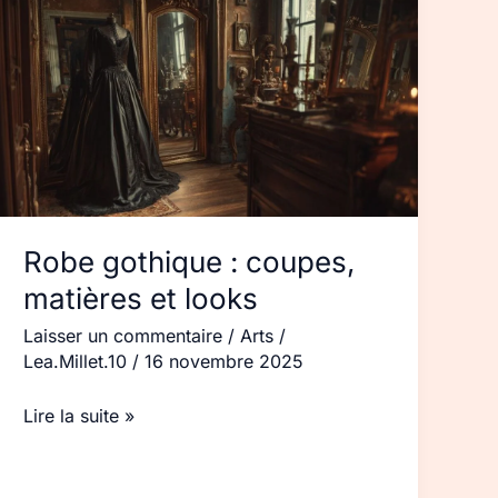
gothique :
coupes,
matières
et
looks
Robe gothique : coupes,
matières et looks
Laisser un commentaire
/
Arts
/
Lea.Millet.10
/
16 novembre 2025
Lire la suite »