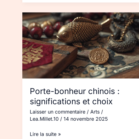
Porte-
bonheur
chinois :
significations
et
choix
Porte-bonheur chinois :
significations et choix
Laisser un commentaire
/
Arts
/
Lea.Millet.10
/
14 novembre 2025
Lire la suite »