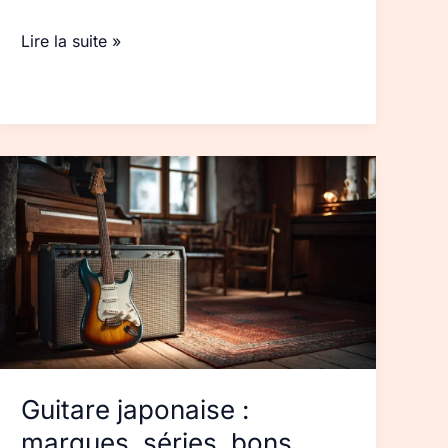
Lire la suite »
Guitare
japonaise :
marques,
séries,
bons
plans
Guitare japonaise :
marques, séries, bons