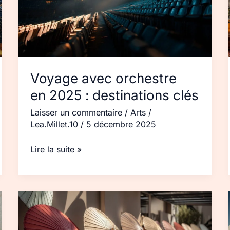
destinations
clés
Voyage avec orchestre
en 2025 : destinations clés
Laisser un commentaire
/
Arts
/
Lea.Millet.10
/
5 décembre 2025
Lire la suite »
Parasol
italien :
marques,