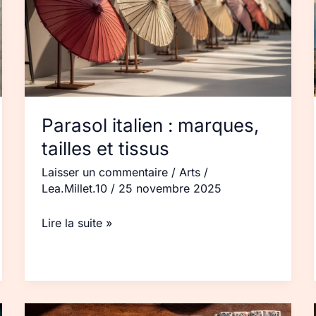
tailles
et
tissus
Parasol italien : marques,
tailles et tissus
Laisser un commentaire
/
Arts
/
Lea.Millet.10
/
25 novembre 2025
Lire la suite »
Règles