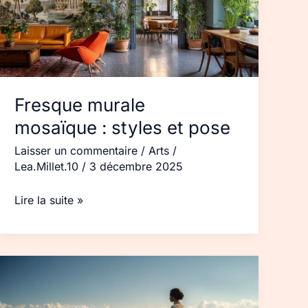
et
pose
Fresque murale
mosaïque : styles et pose
Laisser un commentaire
/
Arts
/
Lea.Millet.10
/
3 décembre 2025
Lire la suite »
Robe
de
mariage