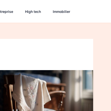
treprise
High tech
Immobilier
Cadeau
naissance
brodé
personnalisé :
belles
idées