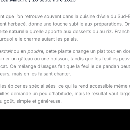
nt que l’on retrouve souvent dans la cuisine d’Asie du Sud
nt herbacé, donne une touche subtile aux préparations. On n
rte naturelle
qu’elle apporte aux desserts ou au riz. Fra
rquoi elle charme autant les palais.
extrait
ou en
poudre
, cette plante change un plat tout en do
rfumer un gâteau ou une boisson, tandis que les feuilles pe
icat. Ce mélange d’usages fait que la feuille de pandan peut
eurs, mais en les faisant chanter.
les épiceries spécialisées, ce qui la rend accessible même 
illes demande un peu d’habitude, mais le résultat vaut larg
u goût, simple et généreuse.