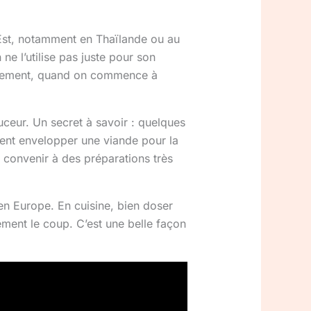
-Est, notamment en Thaïlande ou au
e l’utilise pas juste pour son
nchement, quand on commence à
uceur. Un secret à savoir : quelques
uvent envelopper une viande pour la
 convenir à des préparations très
en Europe. En cuisine, bien doser
ement le coup. C’est une belle façon