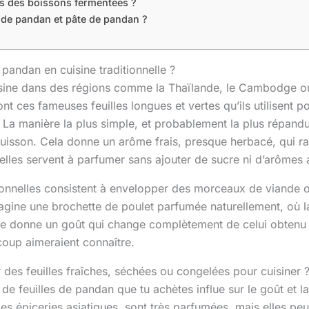
ns des boissons fermentées ?
e de pandan et pâte de pandan ?
 pandan en cuisine traditionnelle ?
isine dans des régions comme la Thaïlande, le Cambodge ou
t ces fameuses feuilles longues et vertes qu’ils utilisent po
. La manière la plus simple, et probablement la plus répandu
cuisson. Cela donne un arôme frais, presque herbacé, qui r
lles servent à parfumer sans ajouter de sucre ni d’arômes ar
tionnelles consistent à envelopper des morceaux de viande o
 Imagine une brochette de poulet parfumée naturellement, où l
de donne un goût qui change complètement de celui obtenu 
coup aimeraient connaître.
er des feuilles fraîches, séchées ou congelées pour cuisiner 
e feuilles de pandan que tu achètes influe sur le goût et la p
es épiceries asiatiques, sont très parfumées, mais elles peuve