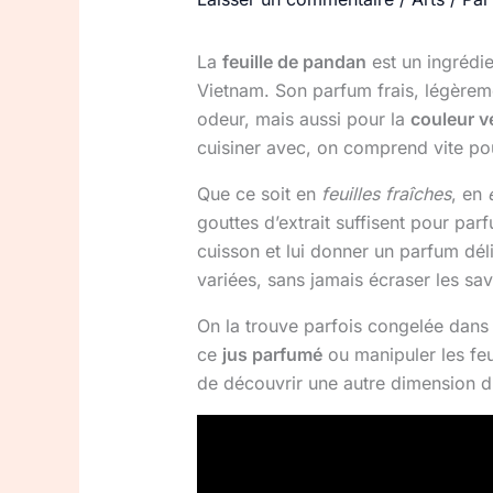
La
feuille de pandan
est un ingrédie
Vietnam. Son parfum frais, légèreme
odeur, mais aussi pour la
couleur ve
cuisiner avec, on comprend vite pou
Que ce soit en
feuilles fraîches
, en
gouttes d’extrait suffisent pour pa
cuisson et lui donner un parfum dél
variées, sans jamais écraser les sav
On la trouve parfois congelée dans 
ce
jus parfumé
ou manipuler les feu
de découvrir une autre dimension d