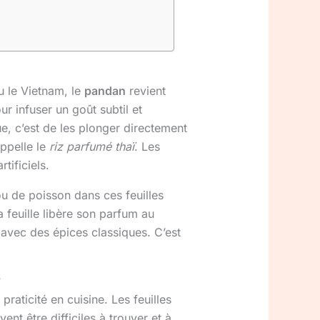
 le Vietnam, le
pandan
revient
ur infuser un goût subtil et
e, c’est de les plonger directement
appelle le
riz parfumé thaï
. Les
tificiels.
u de poisson dans ces feuilles
a feuille libère son parfum au
avec des épices classiques. C’est
?
raticité en cuisine. Les feuilles
nt être difficiles à trouver et à