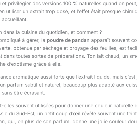
 peu et privilégier des versions 100 % naturelles quand on pe
’en utiliser un extrait trop dosé, et l’effet était presque chi
 accueillant.
n dans la cuisine du quotidien, et comment ?
compliqué à gérer, la
poudre de pandan
apparaît souvent co
verte, obtenue par séchage et broyage des feuilles, est faci
nt dans toutes sortes de préparations. Ton lait chaud, un 
e d’exotisme grâce à elle.
ce aromatique aussi forte que l’extrait liquide, mais c’est 
te un parfum subtil et naturel, beaucoup plus adapté aux cui
sans être écrasant.
-elles souvent utilisées pour donner une couleur naturelle d
ie du Sud-Est, un petit coup d’œil révèle souvent une teint
n, qui, en plus de son parfum, donne une jolie couleur douce