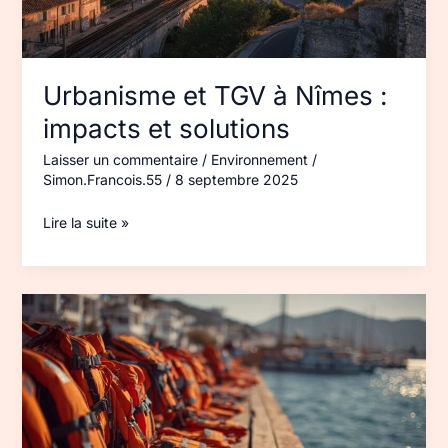
et
solutions
Urbanisme et TGV à Nîmes :
impacts et solutions
Laisser un commentaire
/
Environnement
/
Simon.Francois.55
/
8 septembre 2025
Lire la suite »
Gilets
de
sauvetage
en
Méditerranée
:
sécurité,