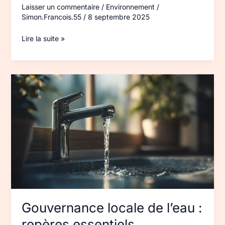
Laisser un commentaire
/
Environnement
/
Simon.Francois.55
/
8 septembre 2025
Lire la suite »
Gouvernance
locale
de
l’eau
:
repères
essentiels
Gouvernance locale de l’eau :
repères essentiels