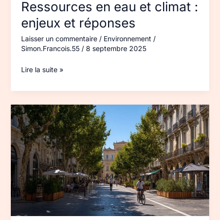
Ressources en eau et climat :
enjeux et réponses
Laisser un commentaire
/
Environnement
/
Simon.Francois.55
/
8 septembre 2025
Lire la suite »
Mobilité
durable
à
Nîmes
:
transports,
pistes,
hub