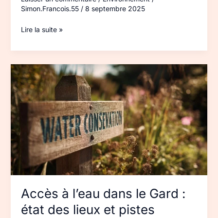
Simon.Francois.55
/
8 septembre 2025
Lire la suite »
Accès
à
l’eau
dans
le
Gard
:
état
des
lieux
et
Accès à l’eau dans le Gard :
pistes
état des lieux et pistes