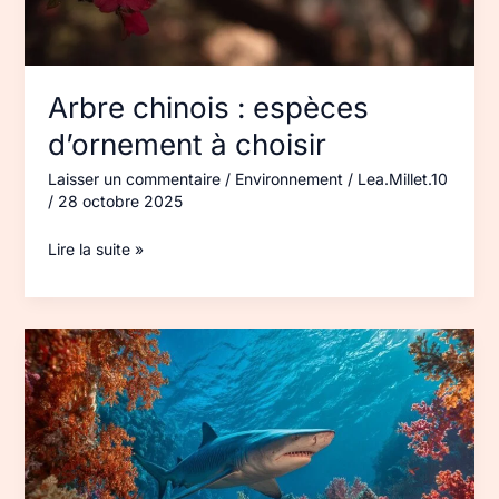
Arbre chinois : espèces
d’ornement à choisir
Laisser un commentaire
/
Environnement
/
Lea.Millet.10
/
28 octobre 2025
Lire la suite »
Requins
en
Méditerranée :
espèces
et
risques