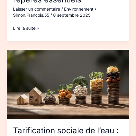
Laisser un commentaire
/
Environnement
/
Simon.Francois.55
/
8 septembre 2025
Lire la suite »
Tarification
sociale
de
l’eau
:
principes
et
outils
Tarification sociale de l’eau :