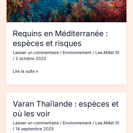
Requins en Méditerranée :
espèces et risques
Laisser un commentaire
/
Environnement
/
Lea.Millet.10
/
2 octobre 2025
Lire la suite »
Varan Thaïlande : espèces et
Varan
Thaïlande :
où les voir
espèces
et
Laisser un commentaire
/
Environnement
/
Lea.Millet.10
/
14 septembre 2025
où