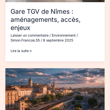
Gare TGV de Nîmes :
aménagements, accès,
enjeux
Laisser un commentaire
/
Environnement
/
Simon.Francois.55
/
8 septembre 2025
Lire la suite »
Urbanisme
et
TGV
à
Nîmes
:
impacts