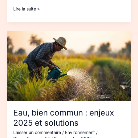
les
Lire la suite »
voir
Eau,
bien
commun
:
enjeux
2025
et
solutions
Eau, bien commun : enjeux
2025 et solutions
Laisser un commentaire
/
Environnement
/