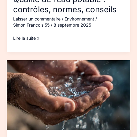
contrôles, normes, conseils
Laisser un commentaire
/
Environnement
/
Simon.Francois.55
/
8 septembre 2025
Lire la suite »
Ressources
en
eau
et
climat
:
enjeux
et
réponses