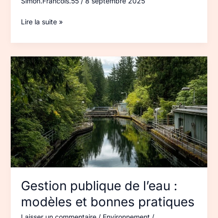
Simon.Francois.55
/
8 septembre 2025
Lire la suite »
Gestion
publique
de
l’eau
:
modèles
et
bonnes
pratiques
Gestion publique de l’eau :
modèles et bonnes pratiques
Laisser un commentaire
/
Environnement
/