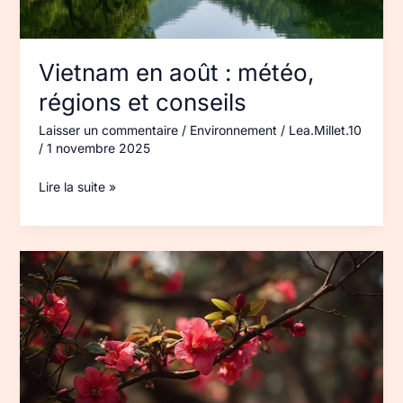
Vietnam en août : météo,
régions et conseils
Laisser un commentaire
/
Environnement
/
Lea.Millet.10
/
1 novembre 2025
Lire la suite »
Arbre
chinois :
espèces
d’ornement
à
choisir