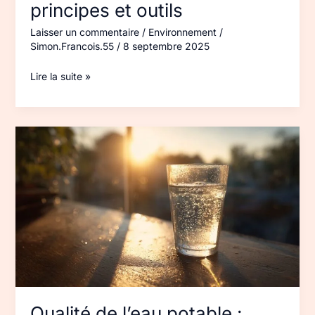
principes et outils
Laisser un commentaire
/
Environnement
/
Simon.Francois.55
/
8 septembre 2025
Lire la suite »
Qualité
de
l’eau
potable
:
contrôles,
normes,
conseils
Qualité de l’eau potable :