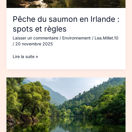
Pêche du saumon en Irlande :
spots et règles
Laisser un commentaire
/
Environnement
/
Lea.Millet.10
/
20 novembre 2025
Lire la suite »
Vietnam
en
août :
météo,
régions
et
conseils