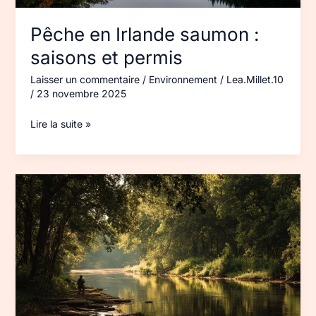
Pêche en Irlande saumon :
saisons et permis
Laisser un commentaire
/
Environnement
/
Lea.Millet.10
/
23 novembre 2025
Lire la suite »
Pêche
du
saumon
en
Irlande :
spots
et
règles