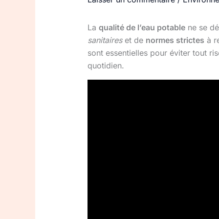
La
qualité de l’eau potable
ne se dé
sanitaires
et de
normes strictes
à r
sont essentielles pour éviter tout r
quotidien.