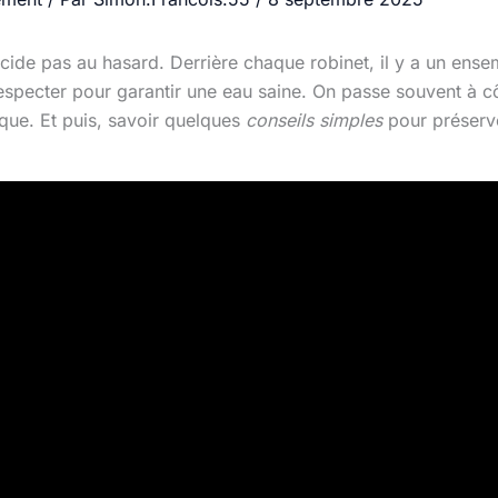
cide pas au hasard. Derrière chaque robinet, il y a un en
especter pour garantir une eau saine. On passe souvent à cô
isque. Et puis, savoir quelques
conseils simples
pour préserver