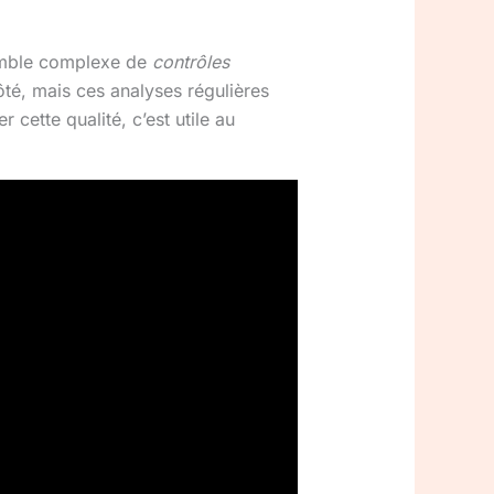
semble complexe de
contrôles
té, mais ces analyses régulières
 cette qualité, c’est utile au