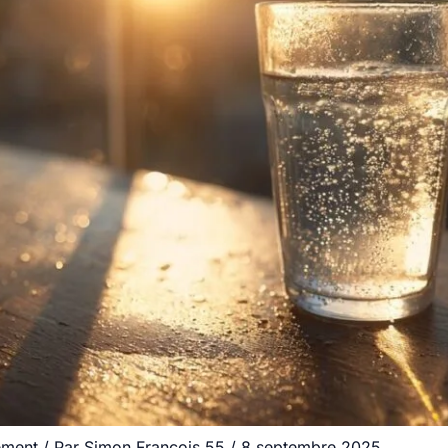
ement
/ Par
Simon.Francois.55
/
8 septembre 2025