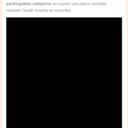
participation collective
occupent une place centrale,
rendant l’audit vivante et concrète.