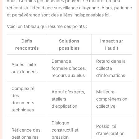
vous. Certains gestionnaires peuvent se montrer un peu
réticents à l’idée d’une surveillance citoyenne. Alors, patience
et persévérance sont des alliées indispensables ici.
Voici un tableau qui résume ces points :
Défis
Solutions
Impact sur
rencontrés
possibles
l’audit
Demande
Retard dans la
Accès limité
formelle d’accès,
collecte
aux données
recours aux élus
d’informations
Complexité
Appui d’experts,
Meilleure
des
ateliers
compréhension
documents
d’explication
collective
techniques
Dialogue
Possibilité
Réticence des
constructif et
d’amélioration
gestionnaires
pression