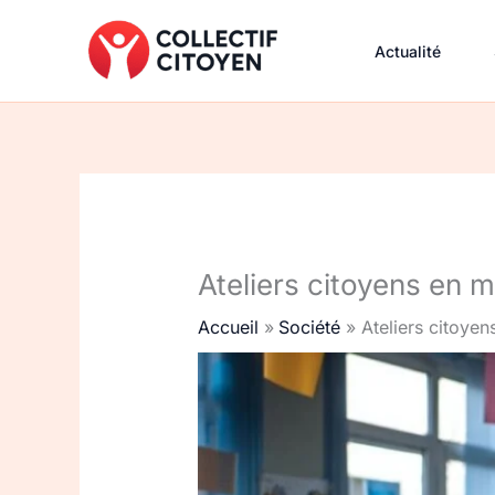
Aller
au
Actualité
contenu
Ateliers citoyens en m
Accueil
Société
Ateliers citoyen