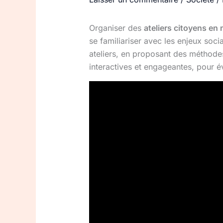
Organiser des
ateliers citoyens en 
se familiariser avec les enjeux so
ateliers, en proposant des méthode
interactives et engageantes, pour évei