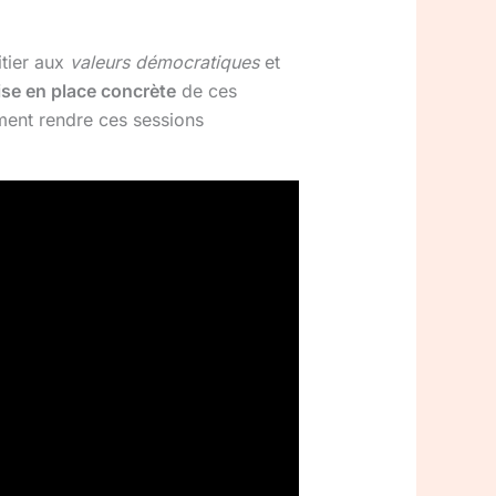
itier aux
valeurs démocratiques
et
se en place concrète
de ces
ment rendre ces sessions