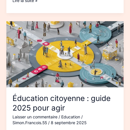
Lire la suite »
Éducation
citoyenne
:
guide
2025
pour
agir
Éducation citoyenne : guide
2025 pour agir
Laisser un commentaire
/
Education
/
Simon.Francois.55
/
8 septembre 2025