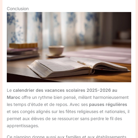
Conclusion
Le
calendrier des vacances scolaires 2025-2026 au
Maroc
offre un rythme bien pensé, mêlant harmonieusement
les temps d’étude et de repos. Avec ses
pauses régulières
et ses congés alignés sur les fêtes religieuses et nationales, il
permet aux élèves de se ressourcer sans perdre le fil des
apprentissages.
Ce planning donne aussi aux familles et aux établissements