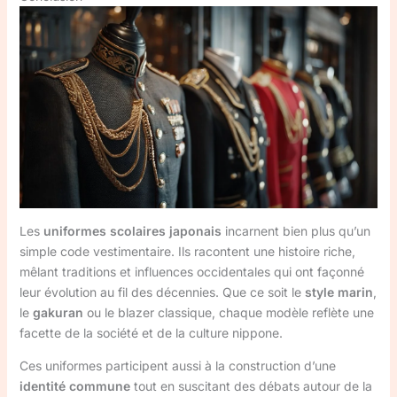
Les
uniformes scolaires japonais
incarnent bien plus qu’un
simple code vestimentaire. Ils racontent une histoire riche,
mêlant traditions et influences occidentales qui ont façonné
leur évolution au fil des décennies. Que ce soit le
style marin
,
le
gakuran
ou le blazer classique, chaque modèle reflète une
facette de la société et de la culture nippone.
Ces uniformes participent aussi à la construction d’une
identité commune
tout en suscitant des débats autour de la