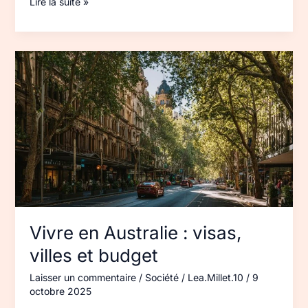
Lire la suite »
Vivre
en
Australie :
visas,
villes
et
budget
Vivre en Australie : visas,
villes et budget
Laisser un commentaire
/
Société
/
Lea.Millet.10
/
9
octobre 2025