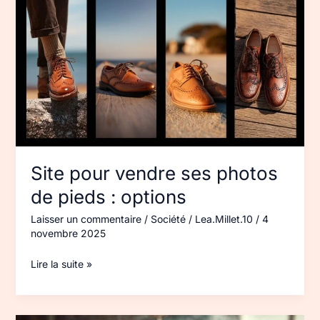
pour
vendre
ses
photos
de
pieds :
options
Site pour vendre ses photos
de pieds : options
Laisser un commentaire
/
Société
/
Lea.Millet.10
/
4
novembre 2025
Lire la suite »