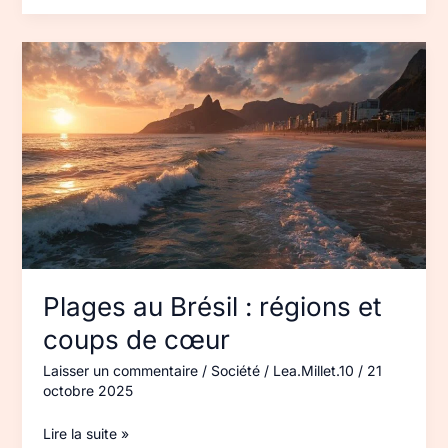
Plages
au
Brésil :
régions
et
coups
de
cœur
Plages au Brésil : régions et
coups de cœur
Laisser un commentaire
/
Société
/
Lea.Millet.10
/
21
octobre 2025
Lire la suite »