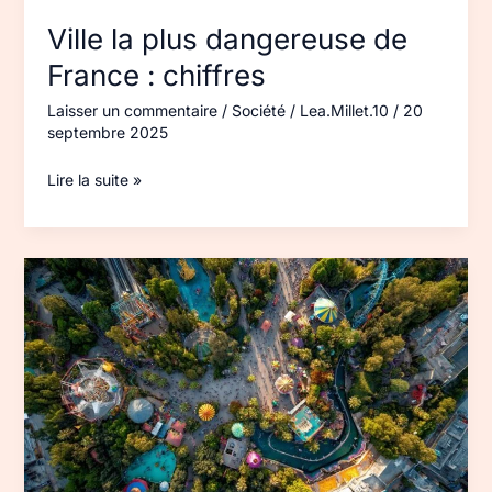
Ville la plus dangereuse de
France : chiffres
Laisser un commentaire
/
Société
/
Lea.Millet.10
/
20
septembre 2025
Lire la suite »
Parcs
d’attractions
en
Italie :
top 2025