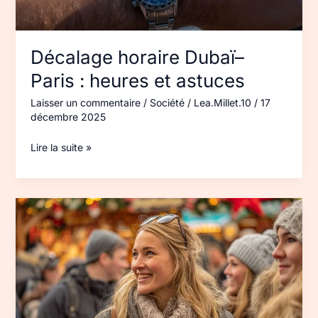
Décalage horaire Dubaï–
Paris : heures et astuces
Laisser un commentaire
/
Société
/
Lea.Millet.10
/
17
décembre 2025
Lire la suite »
Cologne
marché
de
Noël :
dates
et
visites