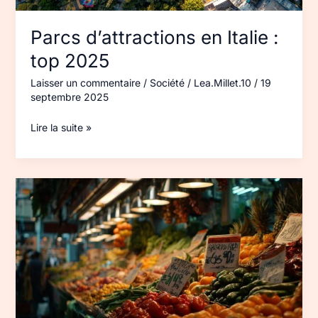
Parcs d’attractions en Italie :
top 2025
Laisser un commentaire
/
Société
/
Lea.Millet.10
/
19
septembre 2025
Lire la suite »
Coût
de
la
vie
en
Espagne :
budget 2025