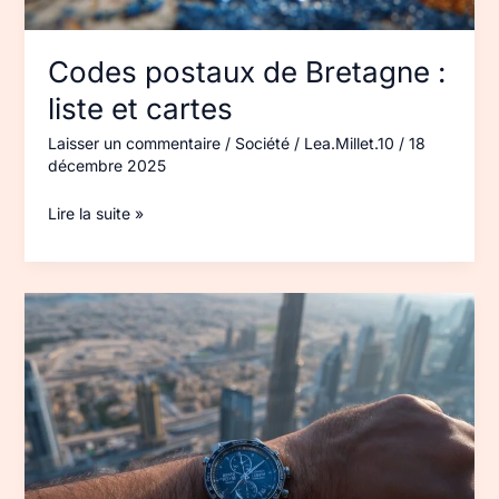
Codes postaux de Bretagne :
liste et cartes
Laisser un commentaire
/
Société
/
Lea.Millet.10
/
18
décembre 2025
Lire la suite »
Décalage
horaire
Dubaï–
Paris :
heures
et
astuces