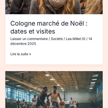
Cologne marché de Noël :
dates et visites
Laisser un commentaire
/
Société
/
Lea.Millet.10
/
14
décembre 2025
Lire la suite »
Exercice
contre-
attaque
basket :
drills
efficaces