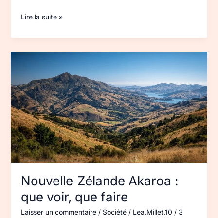
Lire la suite »
Nouvelle‑Zélande
Akaroa :
que
voir,
que
faire
Nouvelle‑Zélande Akaroa :
que voir, que faire
Laisser un commentaire
/
Société
/
Lea.Millet.10
/
3