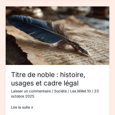
Titre
de
noble :
histoire,
usages
et
cadre
légal
Titre de noble : histoire,
usages et cadre légal
Laisser un commentaire
/
Société
/
Lea.Millet.10
/
23
octobre 2025
Lire la suite »