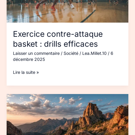
Exercice contre-attaque
basket : drills efficaces
Laisser un commentaire
/
Société
/
Lea.Millet.10
/
6
décembre 2025
Lire la suite »
Randonnée
Vallée
des
Merveilles :
itinéraire
2 jours