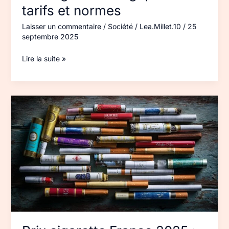
tarifs et normes
Laisser un commentaire
/
Société
/
Lea.Millet.10
/
25
septembre 2025
Lire la suite »
Prix
cigarette
France 2025 :
hausses
et
marques