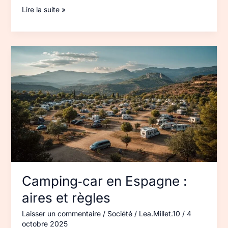
Lire la suite »
Camping‑car
en
Espagne :
aires
et
règles
Camping‑car en Espagne :
aires et règles
Laisser un commentaire
/
Société
/
Lea.Millet.10
/
4
octobre 2025