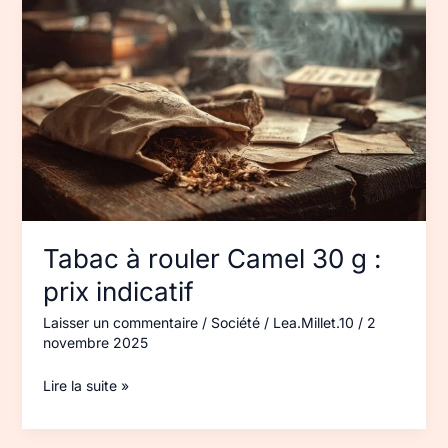
Tabac
à
rouler
Camel
30 g :
prix
indicatif
Tabac à rouler Camel 30 g :
prix indicatif
Laisser un commentaire
/
Société
/
Lea.Millet.10
/
2
novembre 2025
Lire la suite »