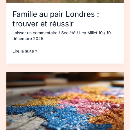
Famille au pair Londres :
trouver et réussir
Laisser un commentaire
/
Société
/
Lea.Millet.10
/
19
décembre 2025
Lire la suite »
Codes
postaux
de
Bretagne :
liste
et
cartes