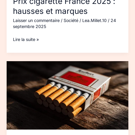
Prix cigarette France 2025 :
hausses et marques
Laisser un commentaire
/
Société
/
Lea.Millet.10
/
24
septembre 2025
Lire la suite »
Prix
cigarette
Portugal 2025 :
marques
et
taxes