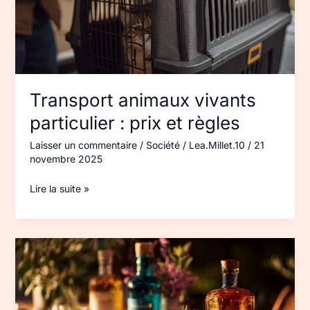
et
règles
Transport animaux vivants
particulier : prix et règles
Laisser un commentaire
/
Société
/
Lea.Millet.10
/
21
novembre 2025
Lire la suite »
Prix
des
alcools
en
Espagne :