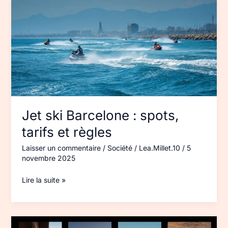
Barcelone :
spots,
tarifs
et
règles
Jet ski Barcelone : spots,
tarifs et règles
Laisser un commentaire
/
Société
/
Lea.Millet.10
/
5
novembre 2025
Lire la suite »
Site