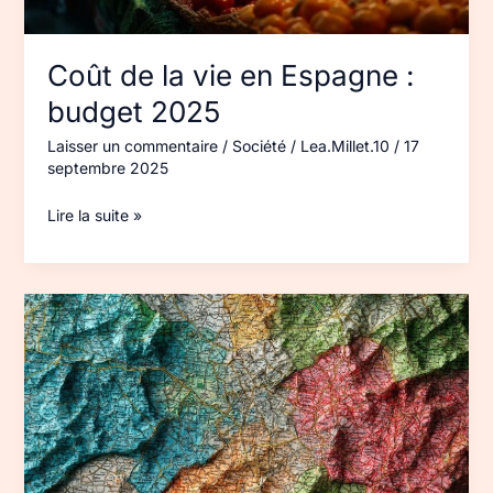
Coût de la vie en Espagne :
budget 2025
Laisser un commentaire
/
Société
/
Lea.Millet.10
/
17
septembre 2025
Lire la suite »
Code
postal
UK
Londres :
zones
et
quartiers