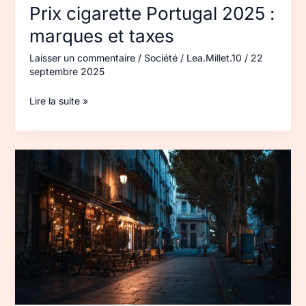
Prix cigarette Portugal 2025 :
marques et taxes
Laisser un commentaire
/
Société
/
Lea.Millet.10
/
22
septembre 2025
Lire la suite »
Ville
la
plus
dangereuse
de
France :
chiffres