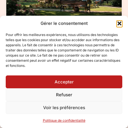
Gérer le consentement
Visiter Copenhague en
Pour offrir les meilleures expériences, nous utilisons des technologies
3 jours : parcours malin
telles que les cookies pour stocker et/ou accéder aux informations des
appareils. Le fait de consentir à ces technologies nous permettra de
Laisser un commentaire
/
Société
/
Lea.Millet.10
/
12
traiter des données telles que le comportement de navigation ou les ID
septembre 2025
uniques sur ce site. Le fait de ne pas consentir ou de retirer son
consentement peut avoir un effet négatif sur certaines caractéristiques
Lire la suite »
et fonctions.
Accepter
Citoyenneté
Refuser
et
société
Voir les préférences
:
repères
Politique de confidentialité
pour
mieux