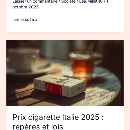
Laisser un commentaire
/
Société
/
Lea.Millet.10
/
1
octobre 2025
Lire la suite »
Prix
cigarette
Italie 2025 :
repères
et
lois
Prix cigarette Italie 2025 :
repères et lois