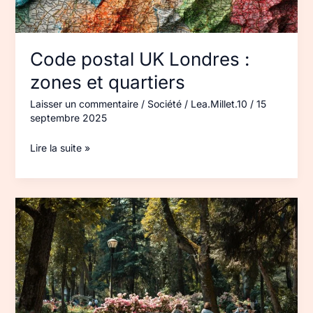
Code postal UK Londres :
zones et quartiers
Laisser un commentaire
/
Société
/
Lea.Millet.10
/
15
septembre 2025
Lire la suite »
Visiter
Copenhague
en
3 jours :
parcours
malin