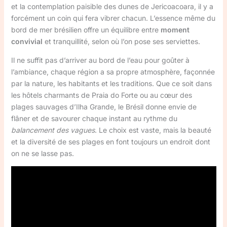
et la contemplation paisible des dunes de Jericoacoara, il y a
forcément un coin qui fera vibrer chacun. L’essence même du
bord de mer brésilien offre un équilibre entre
moment
convivial
et tranquillité, selon où l’on pose ses serviettes.
Il ne suffit pas d’arriver au bord de l’eau pour goûter à
l’ambiance, chaque région a sa propre atmosphère, façonnée
par la nature, les habitants et les traditions. Que ce soit dans
les hôtels charmants de Praia do Forte ou au cœur des
plages sauvages d’Ilha Grande, le Brésil donne envie de
flâner et de savourer chaque instant au rythme du
balancement des vagues
. Le choix est vaste, mais la beauté
et la diversité de ses plages en font toujours un endroit dont
on ne se lasse pas.