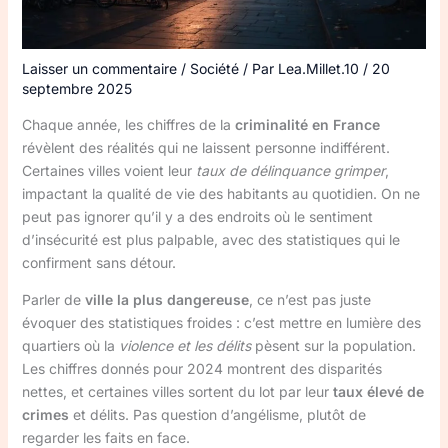
Laisser un commentaire
/
Société
/ Par
Lea.Millet.10
/
20
septembre 2025
Chaque année, les chiffres de la
criminalité en France
révèlent des réalités qui ne laissent personne indifférent.
Certaines villes voient leur
taux de délinquance grimper
,
impactant la qualité de vie des habitants au quotidien. On ne
peut pas ignorer qu’il y a des endroits où le sentiment
d’insécurité est plus palpable, avec des statistiques qui le
confirment sans détour.
Parler de
ville la plus dangereuse
, ce n’est pas juste
évoquer des statistiques froides : c’est mettre en lumière des
quartiers où la
violence et les délits
pèsent sur la population.
Les chiffres donnés pour 2024 montrent des disparités
nettes, et certaines villes sortent du lot par leur
taux élevé de
crimes
et délits. Pas question d’angélisme, plutôt de
regarder les faits en face.