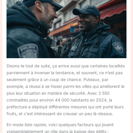
Disons-le tout de suite, ça arrive aussi que certaines localités
parviennent à inverser la tendance, et souvent, ce n’est pas
seulement grâce à un coup de chance. Puteaux, par
exemple, a réussi à se hisser parmi les villes qui améliorent le
plus leur situation en matière de sécurité. Avec 3 550
criminalités pour environ 44 000 habitants en 2024, la
préfecture a déployé différentes mesures qui ont porté leurs
fruits, et c’est intéressant de creuser un peu là-dessus.
En mode liste rapide, voici quelques facteurs qui jouent
vraisemblablement un rôle dans la baisse des délits :