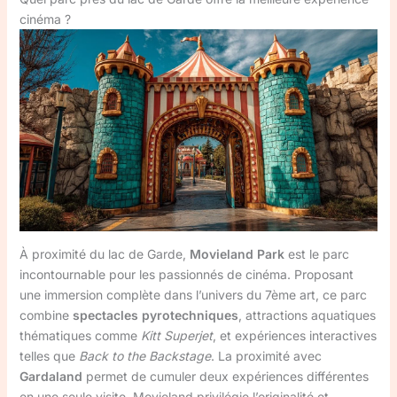
cinéma ?
À proximité du lac de Garde,
Movieland Park
est le parc
incontournable pour les passionnés de cinéma. Proposant
une immersion complète dans l’univers du 7ème art, ce parc
combine
spectacles pyrotechniques
, attractions aquatiques
thématiques comme
Kitt Superjet
, et expériences interactives
telles que
Back to the Backstage
. La proximité avec
Gardaland
permet de cumuler deux expériences différentes
en une seule visite. Movieland privilégie l’originalité et