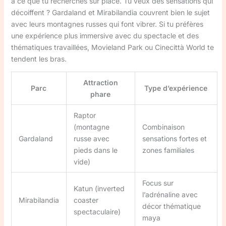
à ce que tu recherches sur place. Tu veux des sensations qui
décoiffent ? Gardaland et Mirabilandia couvrent bien le sujet
avec leurs montagnes russes qui font vibrer. Si tu préfères
une expérience plus immersive avec du spectacle et des
thématiques travaillées, Movieland Park ou Cinecittà World te
tendent les bras.
Attraction
Parc
Type d’expérience
phare
Raptor
(montagne
Combinaison
Gardaland
russe avec
sensations fortes et
pieds dans le
zones familiales
vide)
Focus sur
Katun (inverted
l’adrénaline avec
Mirabilandia
coaster
décor thématique
spectaculaire)
maya