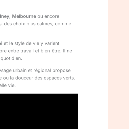
dney
,
Melbourne
ou encore
ussi des choix plus calmes, comme
i
et le style de vie y varient
 entre travail et bien-être. Il ne
 quotidien.
aysage urbain et régional propose
ine ou la douceur des espaces verts.
lle vie.