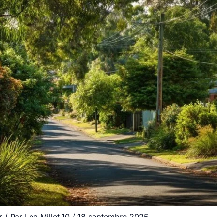
r
/ Par
Lea.Millet.10
/
18 septembre 2025