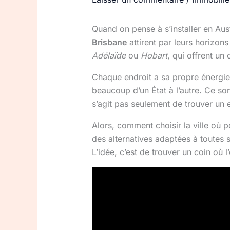
Quand on pense à s’installer en Austr
Brisbane
attirent par leurs horizon
Adélaïde
ou
Hobart
, qui offrent un
Chaque endroit a sa propre énergie 
beaucoup d’un État à l’autre. Ce son
s’agit pas seulement de trouver un 
Alors, comment choisir la ville où 
des alternatives adaptées à toutes s
L’idée, c’est de trouver un coin où l