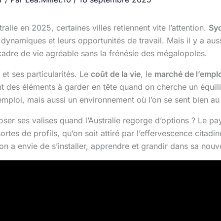
alie en 2025, certaines villes retiennent vite l’attention.
Sy
s dynamiques et leurs opportunités de travail. Mais il y a a
 cadre de vie agréable sans la frénésie des mégalopoles.
et ses particularités. Le
coût de la vie
, le
marché de l’emplo
t des éléments à garder en tête quand on cherche un équilibre
emploi, mais aussi un environnement où l’on se sent bien au
poser ses valises quand l’Australie regorge d’options ? Le p
ortes de profils, qu’on soit attiré par l’effervescence citad
’on a envie de s’installer, apprendre et grandir dans sa nouve