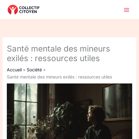
Aller
au
contenu
Santé mentale des mineurs
exilés : ressources utiles
Accueil
Société
Santé mentale des mineurs exilés : ressources utiles