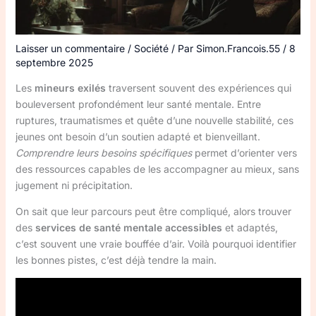
Laisser un commentaire
/
Société
/ Par
Simon.Francois.55
/
8
septembre 2025
Les
mineurs exilés
traversent souvent des expériences qui
bouleversent profondément leur santé mentale. Entre
ruptures, traumatismes et quête d’une nouvelle stabilité, ces
jeunes ont besoin d’un soutien adapté et bienveillant.
Comprendre leurs besoins spécifiques
permet d’orienter vers
des ressources capables de les accompagner au mieux, sans
jugement ni précipitation.
On sait que leur parcours peut être compliqué, alors trouver
des
services de santé mentale accessibles
et adaptés,
c’est souvent une vraie bouffée d’air. Voilà pourquoi identifier
les bonnes pistes, c’est déjà tendre la main.