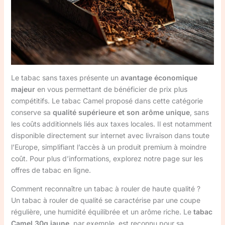
Le tabac sans taxes présente un
avantage économique
majeur
en vous permettant de bénéficier de prix plus
compétitifs. Le tabac Camel proposé dans cette catégorie
conserve sa
qualité supérieure et son arôme unique
, sans
les coûts additionnels liés aux taxes locales. Il est notamment
disponible directement sur internet avec livraison dans toute
l’Europe, simplifiant l’accès à un produit premium à moindre
coût. Pour plus d’informations, explorez notre page sur les
offres de tabac en ligne.
Comment reconnaître un tabac à rouler de haute qualité ?
Un tabac à rouler de qualité se caractérise par une coupe
régulière, une humidité équilibrée et un arôme riche. Le
tabac
Camel 30g jaune
, par exemple, est reconnu pour sa