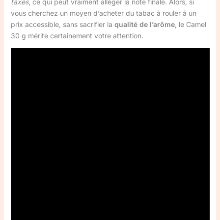
taxes
, ce qui peut vraiment alléger la note finale. Alors, si
vous cherchez un moyen d’acheter du tabac à rouler à un
prix accessible, sans sacrifier la
qualité de l’arôme
, le Camel
30 g mérite certainement votre attention.