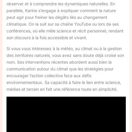
observer et à comprendre les dynamiques naturelles. En
parallèle, Karine s’engage à expliquer comment la nature
peut agir pour freiner les dégâts liés au changement
climatique. On la suit sur sa chaîne YouTube ou lors de ses
conférences, où elle mêle science et récit personnel, rendant
son discours à la fois accessible et vivant.
Si vous vous intéressez à la météo, au climat ou à la gestion
des
territoires naturels
, vous avez sans doute déjà croisé son
nom. Ses interventions récentes abordent aussi bien la
communication autour du climat que les stratégies pour
encourager l’action collective face aux défis
environnementaux. Sa capacité à faire le lien entre science,
médias et terrain en fait une référence toute en simplicité.