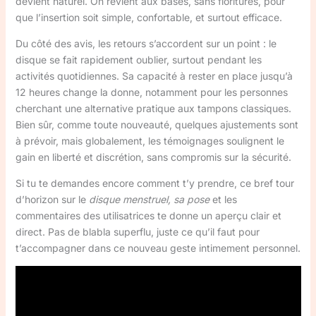
devient naturel. On revient aux bases, sans fioritures, pour
que l’insertion soit simple, confortable, et surtout efficace.
Du côté des avis, les retours s’accordent sur un point : le
disque se fait rapidement oublier, surtout pendant les
activités quotidiennes. Sa capacité à rester en place jusqu’à
12 heures change la donne, notamment pour les personnes
cherchant une alternative pratique aux tampons classiques.
Bien sûr, comme toute nouveauté, quelques ajustements sont
à prévoir, mais globalement, les témoignages soulignent le
gain en liberté et discrétion, sans compromis sur la sécurité.
Si tu te demandes encore comment t’y prendre, ce bref tour
d’horizon sur le
disque menstruel, sa pose
et les
commentaires des utilisatrices te donne un aperçu clair et
direct. Pas de blabla superflu, juste ce qu’il faut pour
t’accompagner dans ce nouveau geste intimement personnel.