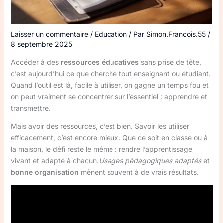
Laisser un commentaire
/
Education
/ Par
Simon.Francois.55
/
8 septembre 2025
Accéder à des
ressources éducatives
sans prise de tête,
c’est aujourd’hui ce que cherche tout enseignant ou étudiant.
Quand l’outil est là, facile à utiliser, on gagne un temps fou et
on peut vraiment se concentrer sur l’essentiel : apprendre et
transmettre.
Mais avoir des ressources, c’est bien. Savoir les utiliser
efficacement, c’est encore mieux. Que ce soit en classe ou à
la maison, le défi reste le même : rendre l’apprentissage
vivant et adapté à chacun.
Usages pédagogiques adaptés
et
bonne organisation
mènent souvent à de vrais résultats.