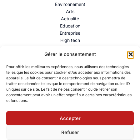
Environnement
Arts
Actualité
Education
Entreprise
High tech
Immobilier
Gérer le consentement
Mentions légales
–
Politique de confidentialité
–
Contact
Pour offrir les meilleures expériences, nous utilisons des technologies
telles que les cookies pour stocker et/ou accéder aux informations des
appareils. Le fait de consentir à ces technologies nous permettra de
traiter des données telles que le comportement de navigation ou les ID
uniques sur ce site. Le fait de ne pas consentir ou de retirer son
consentement peut avoir un effet négatif sur certaines caractéristiques
et fonctions.
Accepter
© 2026 Collectif Citoyen – Ressources éducatives pour
Refuser
comprendre et agir. Powered by Collectif Citoyen – Ressources