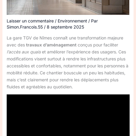
Laisser un commentaire
/
Environnement
/ Par
Simon.Francois.55
/
8 septembre 2025
La gare TGV de Nîmes connaît une transformation majeure
avec des
travaux d’aménagement
conçus pour faciliter
l’accès aux quais
et améliorer l’expérience des usagers. Ces
modifications visent surtout à rendre les infrastructures plus
accessibles et confortables, notamment pour les personnes à
mobilité réduite. Ce chantier bouscule un peu les habitudes,
mais c’est clairement pour rendre les déplacements plus
fluides et agréables au quotidien.