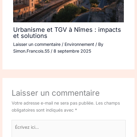
Urbanisme et TGV à Nîmes : impacts
et solutions
Laisser un commentaire
/
Environnement
/ By
Simon.Francois.55
/
8 septembre 2025
Laisser un commentaire
Votre adresse e-mail ne sera pas publiée.
Les champs
obligatoires sont indiqués avec
*
Écrivez
ici…