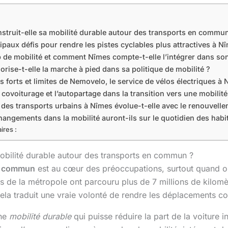
ruit-elle sa mobilité durable autour des transports en commu
ipaux défis pour rendre les pistes cyclables plus attractives à N
 de mobilité et comment Nîmes compte-t-elle l’intégrer dans son 
ise-t-elle la marche à pied dans sa politique de mobilité ?
s forts et limites de Nemovelo, le service de vélos électriques à
 covoiturage et l’autopartage dans la transition vers une mobilit
des transports urbains à Nîmes évolue-t-elle avec le renouvelle
hangements dans la mobilité auront-ils sur le quotidien des habi
ires :
bilité durable autour des transports en commun ?
n commun
est au cœur des préoccupations, surtout quand on
s de la métropole ont parcouru plus de 7 millions de kilomè
la traduit une vraie volonté de rendre les déplacements colle
une
mobilité durable
qui puisse réduire la part de la voiture i