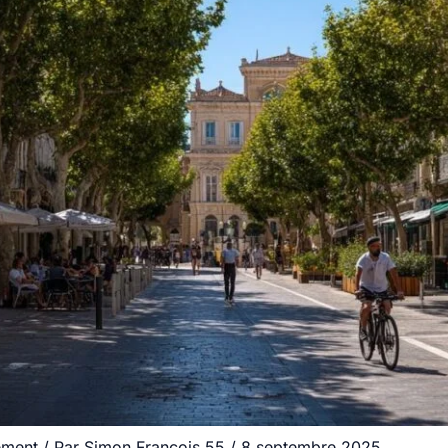
ement
/ Par
Simon.Francois.55
/
8 septembre 2025