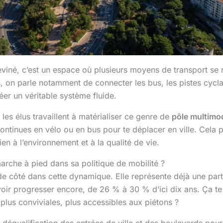
deviné, c’est un espace où plusieurs moyens de transport se 
es, on parle notamment de connecter les bus, les pistes cycl
éer un véritable système fluide.
: les élus travaillent à matérialiser ce genre de
pôle multimo
 continues en vélo ou en bus pour te déplacer en ville. Cela 
bien à l’environnement et à la qualité de vie.
rche à pied dans sa politique de mobilité ?
 de côté dans cette dynamique. Elle représente déjà une pa
voir progresser encore, de 26 % à 30 % d’ici dix ans. Ça te p
plus conviviales, plus accessibles aux piétons ?