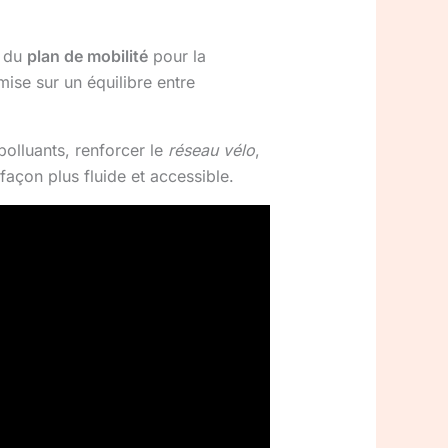
n du
plan de mobilité
pour la
mise sur un équilibre entre
polluants, renforcer le
réseau vélo
,
façon plus fluide et accessible.