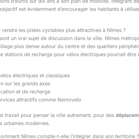
ions d’euros sur dix ans à son plan de mobilité, intégrant d
’objectif est évidemment d’encourager les habitants à utilise
 rendre les pistes cyclables plus attractives à Nîmes ?
 sont un vrai sujet de discussion dans la ville. Nîmes métrop
lage plus dense autour du centre et des quartiers périphéri
 stations de recharge pour vélos électriques pourrait être r
élos électriques et classiques
ion sur les grands axes
ocation et de recharge
s services attractifs comme Nemovelo
ai travail pour penser la ville autrement, pour des
déplacem
es urbaines modernes.
comment Nîmes compte-t-elle l’intégrer dans son territoire ?