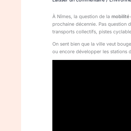
À Nîmes, la question de la
mobilité
prochaine décennie. Pas question de 
transports collectifs, pistes cyclabl
On sent bien que la ville veut boug
ou encore développer les stations d