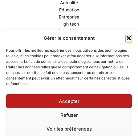
Actualité
Education
Entreprise
High tech
Immobilier
Gérer le consentement
Mentions légales
–
Politique de confidentialité
–
Contact
Pour offrir les meilleures expériences, nous utilisons des technologies
telles que les cookies pour stocker et/ou accéder aux informations des
appareils. Le fait de consentir à ces technologies nous permettra de
traiter des données telles que le comportement de navigation ou les ID
uniques sur ce site. Le fait de ne pas consentir ou de retirer son
consentement peut avoir un effet négatif sur certaines caractéristiques
et fonctions.
Accepter
© 2026 Collectif Citoyen – Ressources éducatives pour
Refuser
comprendre et agir. Powered by Collectif Citoyen – Ressources
éducatives pour comprendre et agir.
Voir les préférences