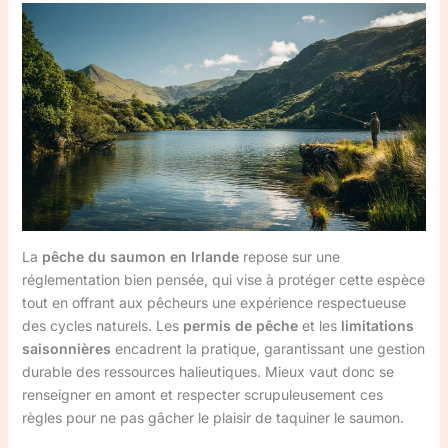
La
pêche du saumon en Irlande
repose sur une
réglementation bien pensée, qui vise à protéger cette espèce
tout en offrant aux pêcheurs une expérience respectueuse
des cycles naturels. Les
permis de pêche
et les
limitations
saisonnières
encadrent la pratique, garantissant une gestion
durable des ressources halieutiques. Mieux vaut donc se
renseigner en amont et respecter scrupuleusement ces
règles pour ne pas gâcher le plaisir de taquiner le saumon.