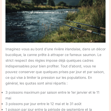
Imaginez-vous au bord d’une rivière irlandaise, dans un décor
bucolique, la canne prête à attraper ce fameux saumon. Le
strict respect des règles impose déjà quelques cadres
indispensables pour bien profiter. Tout d’abord, vous ne
pouvez conserver que quelques prises par jour et par saison,
ce qui vise à limiter la pression sur les populations. En
général, les quotas sont ainsi répartis :
3 poissons maximum par saison entre le 1er janvier et le 11
mai
3 poissons par jour entre le 12 mai et le 31 août
1 poisson par jour entre la période de septembre et la