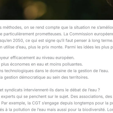
s méthodes, on se rend compte que la situation ne s’amélio
me particulièrement prometteuses. La Commission européen
squ’en 2050, ce qui est signe qu’il faut penser à long terme.
 utilise d’eau, plus le prix monte. Parmi les idées les plus pa
payeur efficacement au niveau européen.
 plus économes en eau et moins polluantes.
ons technologiques dans le domaine de la gestion de l’eau.
 la gestion démocratique au sein des territoires.
syndicats interviennent-ils dans le débat de l’eau ?
es experts qui se penchent sur le sujet. Des associations, de
. Par exemple, la CGT s’engage depuis longtemps pour la pr
és à la pollution de l’eau mais aussi pour la biodiversité. L