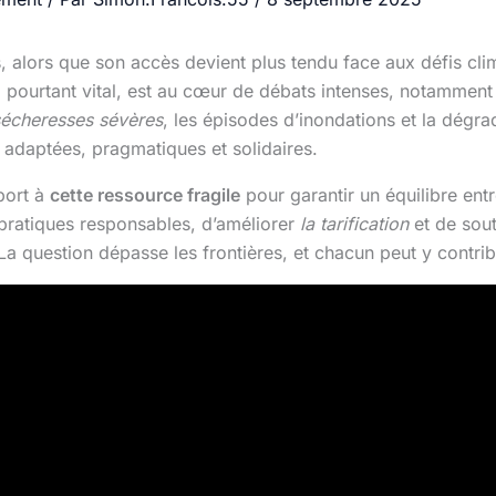
 alors que son accès devient plus tendu face aux défis cli
urtant vital, est au cœur de débats intenses, notamment 
sécheresses sévères
, les épisodes d’inondations et la dégra
s adaptées, pragmatiques et solidaires.
port à
cette ressource fragile
pour garantir un équilibre entr
s pratiques responsables, d’améliorer
la tarification
et de soute
La question dépasse les frontières, et chacun peut y contrib