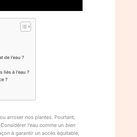
 de l’eau ?
liés à l’eau ?
ce ?
 ou arroser nos plantes. Pourtant,
e. Considérer l’eau comme un
bien
façon à garantir un accès équitable,