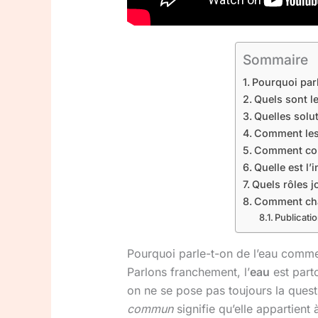
Sommaire
Pourquoi par
Quels sont le
Quelles solu
Comment les 
Comment conc
Quelle est l
Quels rôles j
Comment chac
Publicatio
Pourquoi parle-t-on de l’eau comm
Parlons franchement, l’
eau
est parto
on ne se pose pas toujours la quest
commun
signifie qu’elle appartient