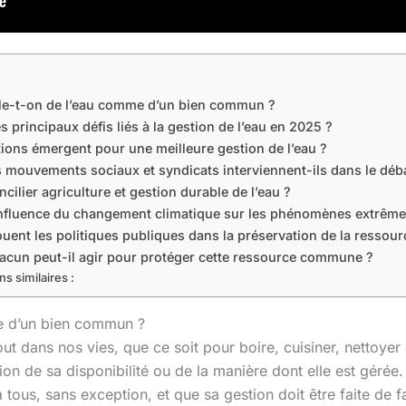
le-t-on de l’eau comme d’un bien commun ?
s principaux défis liés à la gestion de l’eau en 2025 ?
tions émergent pour une meilleure gestion de l’eau ?
mouvements sociaux et syndicats interviennent-ils dans le débat
ilier agriculture et gestion durable de l’eau ?
’influence du changement climatique sur les phénomènes extrêmes 
ouent les politiques publiques dans la préservation de la ressour
un peut-il agir pour protéger cette ressource commune ?
ns similaires :
e d’un bien commun ?
ut dans nos vies, que ce soit pour boire, cuisiner, nettoyer
ion de sa disponibilité ou de la manière dont elle est géré
 à tous, sans exception, et que sa gestion doit être faite de 