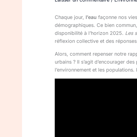
Chaque jour,
l’eau
façonne nos vies,
démographiques. Ce bien commun, po
disponibilité à l’horizon 2025.
Les 
réflexion collective et des réponse
Alors, comment repenser notre rap
urbains ? Il s’agit d’encourager de
l’environnement et les populations. 