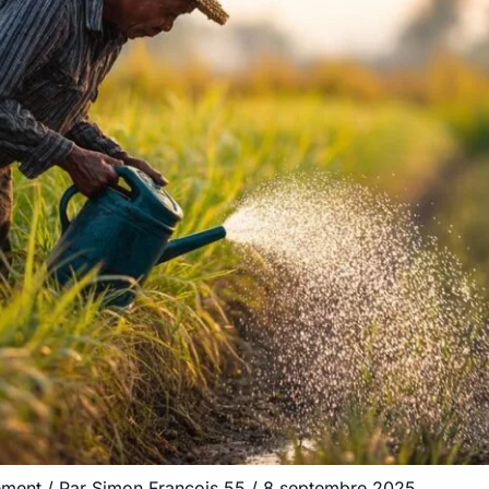
ement
/ Par
Simon.Francois.55
/
8 septembre 2025