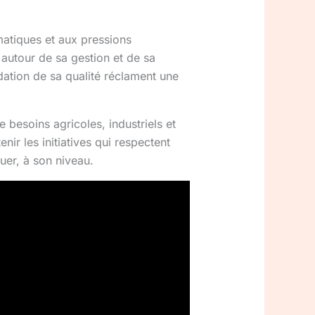
matiques et aux pressions
autour de sa gestion et de sa
dation de sa qualité réclament une
e besoins agricoles, industriels et
nir les initiatives qui respectent
uer, à son niveau.