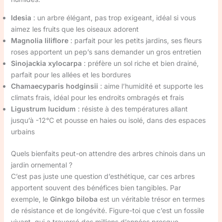
Idesia
: un arbre élégant, pas trop exigeant, idéal si vous
aimez les fruits que les oiseaux adorent
Magnolia liliflore
: parfait pour les petits jardins, ses fleurs
roses apportent un pep’s sans demander un gros entretien
Sinojackia xylocarpa
: préfère un sol riche et bien drainé,
parfait pour les allées et les bordures
Chamaecyparis hodginsii
: aime l’humidité et supporte les
climats frais, idéal pour les endroits ombragés et frais
Ligustrum lucidum
: résiste à des températures allant
jusqu’à -12°C et pousse en haies ou isolé, dans des espaces
urbains
Quels bienfaits peut-on attendre des arbres chinois dans un
jardin ornemental ?
C’est pas juste une question d’esthétique, car ces arbres
apportent souvent des bénéfices bien tangibles. Par
exemple, le
Ginkgo biloba
est un véritable trésor en termes
de résistance et de longévité. Figure-toi que c’est un fossile
vivant, qui a traversé des millions d’années presque