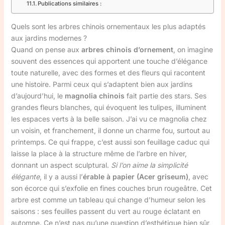
Publications similaires :
Quels sont les arbres chinois ornementaux les plus adaptés
aux jardins modernes ?
Quand on pense aux
arbres chinois d’ornement
, on imagine
souvent des essences qui apportent une touche d’élégance
toute naturelle, avec des formes et des fleurs qui racontent
une histoire. Parmi ceux qui s’adaptent bien aux jardins
d’aujourd’hui, le
magnolia chinois
fait partie des stars. Ses
grandes fleurs blanches, qui évoquent les tulipes, illuminent
les espaces verts à la belle saison. J’ai vu ce magnolia chez
un voisin, et franchement, il donne un charme fou, surtout au
printemps. Ce qui frappe, c’est aussi son feuillage caduc qui
laisse la place à la structure même de l’arbre en hiver,
donnant un aspect sculptural.
Si l’on aime la simplicité
élégante
, il y a aussi l’
érable à papier (Acer griseum)
, avec
son écorce qui s’exfolie en fines couches brun rougeâtre. Cet
arbre est comme un tableau qui change d’humeur selon les
saisons : ses feuilles passent du vert au rouge éclatant en
automne. Ce n’est pas qu’une question d’esthétique bien sûr,