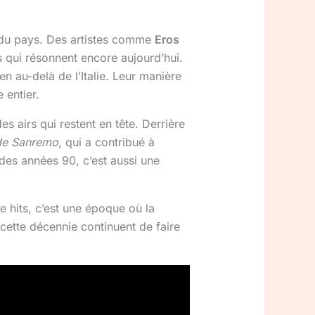
s du pays. Des artistes comme
Eros
 qui résonnent encore aujourd’hui.
n au-delà de l’Italie. Leur manière
 entier.
es airs qui restent en tête. Derrière
 de Sanremo
, qui a contribué à
e des années 90, c’est aussi une
e hits, c’est une époque où la
 cette décennie continuent de faire