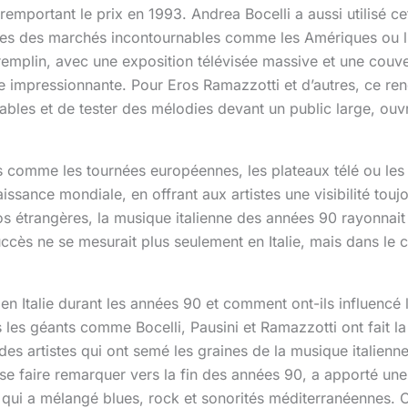
remportant le prix en 1993. Andrea Bocelli a aussi utilisé c
portes des marchés incontournables comme les Amériques ou l’A
remplin, avec une exposition télévisée massive et une couve
se impressionnante. Pour Eros Ramazzotti et d’autres, ce re
les et de tester des mélodies devant un public large, ouvr
 comme les tournées européennes, les plateaux télé ou les f
ssance mondiale, en offrant aux artistes une visibilité touj
dios étrangères, la musique italienne des années 90 rayonnai
ccès ne se mesurait plus seulement en Italie, mais dans le
n Italie durant les années 90 et comment ont-ils influencé 
ls les géants comme Bocelli, Pausini et Ramazzotti ont fait l
 des artistes qui ont semé les graines de la musique italie
se faire remarquer vers la fin des années 90, a apporté u
qui a mélangé blues, rock et sonorités méditerranéennes. C