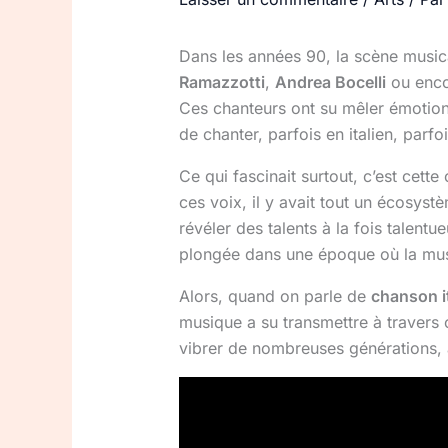
Dans les années 90, la scène musica
Ramazzotti
,
Andrea Bocelli
ou enc
Ces chanteurs ont su mêler émotions
de chanter, parfois en italien, parf
Ce qui fascinait surtout, c’est cette
ces voix, il y avait tout un écosyst
révéler des talents à la fois talentu
plongée dans une époque où la musi
Alors, quand on parle de
chanson i
musique a su transmettre à travers c
vibrer de nombreuses générations, 