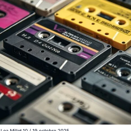
r
Lea.Millet.10
/
19 octobre 2025