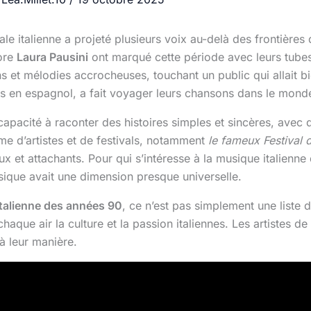
le italienne a projeté plusieurs voix au-delà des frontière
ore
Laura Pausini
ont marqué cette période avec leurs tubes
 et mélodies accrocheuses, touchant un public qui allait bie
ois en espagnol, a fait voyager leurs chansons dans le monde
 capacité à raconter des histoires simples et sincères, avec d
ème d’artistes et de festivals, notamment
le fameux Festival
eux et attachants. Pour qui s’intéresse à la musique italienn
que avait une dimension presque universelle.
talienne des années 90
, ce n’est pas simplement une liste d
haque air la culture et la passion italiennes. Les artistes de
à leur manière.