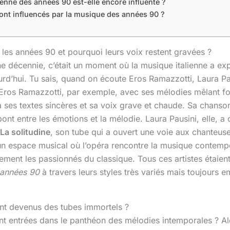
ienne des années 90 est-elle encore influente ?
ont influencés par la musique des années 90 ?
 les années 90 et pourquoi leurs voix restent gravées ?
ne décennie, c’était un moment où la musique italienne a ex
rd’hui. Tu sais, quand on écoute Eros Ramazzotti, Laura Paus
Eros Ramazzotti, par exemple, avec ses mélodies mêlant fol
 à ses textes sincères et sa voix grave et chaude. Sa chans
nt entre les émotions et la mélodie. Laura Pausini, elle, a 
La solitudine
, son tube qui a ouvert une voie aux chanteuse
 un espace musical où l’opéra rencontre la musique contemp
lement les passionnés du classique. Tous ces artistes étaien
 années 90
à travers leurs styles très variés mais toujours em
ont devenus des tubes immortels ?
nt entrées dans le panthéon des mélodies intemporales ? Al