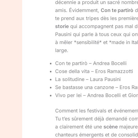
décennie a produit un sacré nombre 
amis. Évidemment,
Con te partirò
d
te prend aux tripes dès les premièr
storie
qui accompagnent pas mal de 
Pausini qui parle à tous ceux qui on
à mêler *sensibilité* et *made in I
large.
Con te partirò – Andrea Bocelli
Cose della vita – Eros Ramazzotti
La solitudine – Laura Pausini
Se bastasse una canzone – Eros Ra
Vivo per lei – Andrea Bocelli et Gio
Comment les festivals et événements
Tu t’es sûrement déjà demandé comme
a clairement été une
scène
majeure 
chanteurs émergents et de consolide