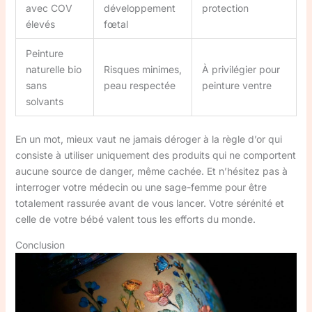
avec COV
développement
protection
élevés
fœtal
Peinture
naturelle bio
Risques minimes,
À privilégier pour
sans
peau respectée
peinture ventre
solvants
En un mot, mieux vaut ne jamais déroger à la règle d’or qui
consiste à utiliser uniquement des produits qui ne comportent
aucune source de danger, même cachée. Et n’hésitez pas à
interroger votre médecin ou une sage-femme pour être
totalement rassurée avant de vous lancer. Votre sérénité et
celle de votre bébé valent tous les efforts du monde.
Conclusion