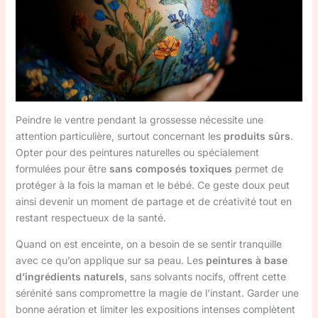
Peindre le ventre pendant la grossesse nécessite une
attention particulière, surtout concernant les
produits sûrs
.
Opter pour des peintures naturelles ou spécialement
formulées pour être
sans composés toxiques
permet de
protéger à la fois la maman et le bébé. Ce geste doux peut
ainsi devenir un moment de partage et de créativité tout en
restant respectueux de la santé.
Quand on est enceinte, on a besoin de se sentir tranquille
avec ce qu’on applique sur sa peau. Les
peintures à base
d’ingrédients naturels
, sans solvants nocifs, offrent cette
sérénité sans compromettre la magie de l’instant. Garder une
bonne aération et limiter les expositions intenses complètent