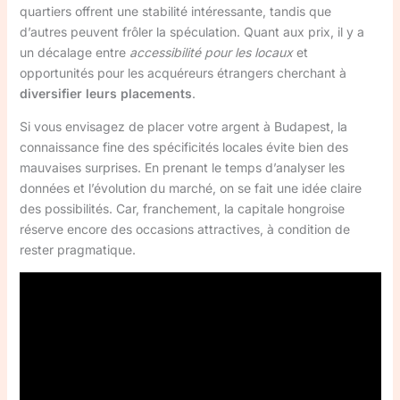
quartiers offrent une stabilité intéressante, tandis que
d’autres peuvent frôler la spéculation. Quant aux prix, il y a
un décalage entre
accessibilité pour les locaux
et
opportunités pour les acquéreurs étrangers cherchant à
diversifier leurs placements
.
Si vous envisagez de placer votre argent à Budapest, la
connaissance fine des spécificités locales évite bien des
mauvaises surprises. En prenant le temps d’analyser les
données et l’évolution du marché, on se fait une idée claire
des possibilités. Car, franchement, la capitale hongroise
réserve encore des occasions attractives, à condition de
rester pragmatique.