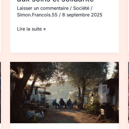
Laisser un commentaire
/
Société
/
Simon.Francois.55
/
8 septembre 2025
Lire la suite »
Accueil
des
réfugiés
à
Lesbos
et
Chios
:
repères