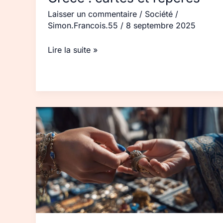
Laisser un commentaire
/
Société
/
Simon.Francois.55
/
8 septembre 2025
Lire la suite »
Solidarité
franco-
grecque
:
initiatives,
ONG,
réseaux