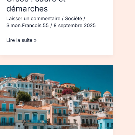
démarches
Laisser un commentaire
/
Société
/
Simon.Francois.55
/
8 septembre 2025
Lire la suite »
Asile
en
Grèce
:
procédures,
délais
et
conseils