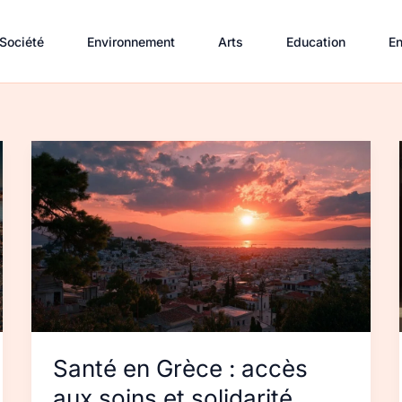
Société
Environnement
Arts
Education
En
Santé
en
Grèce
:
accès
aux
soins
et
solidarité
Santé en Grèce : accès
aux soins et solidarité