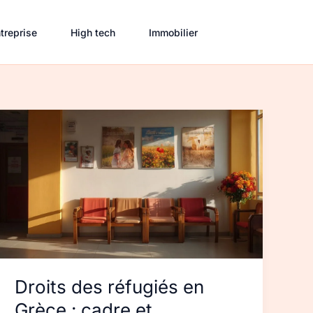
treprise
High tech
Immobilier
Droits
des
réfugiés
en
Grèce
:
cadre
et
démarches
Droits des réfugiés en
Grèce : cadre et