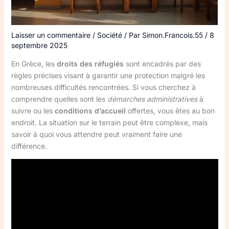
Laisser un commentaire
/
Société
/ Par
Simon.Francois.55
/
8
septembre 2025
En Grèce, les
droits des réfugiés
sont encadrés par des
règles précises visant à garantir une protection malgré les
nombreuses difficultés rencontrées. Si vous cherchez à
comprendre quelles sont les
démarches administratives
à
suivre ou les
conditions d’accueil
offertes, vous êtes au bon
endroit. La situation sur le terrain peut être complexe, mais
savoir à quoi vous attendre peut vraiment faire une
différence.