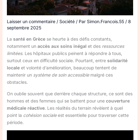
Laisser un commentaire
/
Société
/ Par
Simon.Francois.55
/
8
septembre 2025
La
santé en Grèce
se heurte à des défis constants,
notamment un
accès aux soins inégal
et des
ressources
limitées
. Les hôpitaux publics peinent à répondre à tous,
surtout ceux en difficulté sociale. Pourtant, entre
solidarité
locale
et volonté d’amélioration, beaucoup tentent de
maintenir un
système de soin accessible
malgré ces
obstacles.
On oublie souvent que derrière chaque structure, ce sont des
hommes et des femmes qui se battent pour une
couverture
médicale réactive
. Les réalités du terrain révèlent à quel
point la
cohésion sociale
est essentielle pour traverser cette
période.