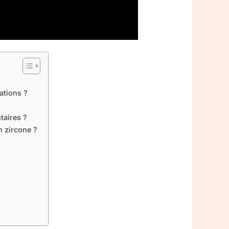
ations ?
taires ?
n zircone ?