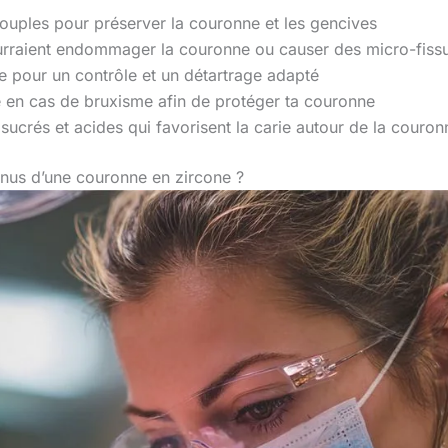
 souples pour préserver la couronne et les gencives
pourraient endommager la couronne ou causer des micro-fiss
e pour un contrôle et un détartrage adapté
 en cas de bruxisme afin de protéger ta couronne
sucrés et acides qui favorisent la carie autour de la couron
nus d’une couronne en zircone ?