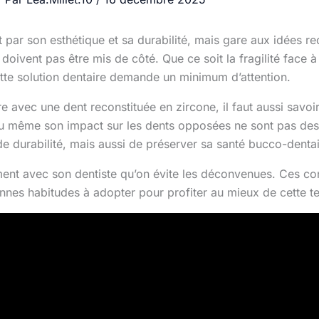
 par son esthétique et sa durabilité, mais gare aux idées r
doivent pas être mis de côté. Que ce soit la fragilité face à
ette solution dentaire demande un minimum d’attention.
vre avec une dent reconstituée en zircone, il faut aussi savo
 même son impact sur les dents opposées ne sont pas des d
e durabilité, mais aussi de préserver sa santé bucco-dentai
ent avec son dentiste qu’on évite les déconvenues. Ces cons
nnes habitudes à adopter pour profiter au mieux de cette t