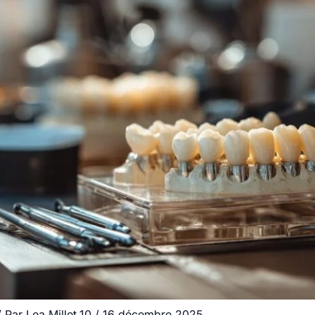
 Par
Lea.Millet.10
/
16 décembre 2025