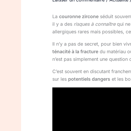
La
couronne zircone
séduit souvent
il y a des
risques à connaître
qui ne 
allergiques rares mais possibles, c
Il n’y a pas de secret, pour bien vi
té­nacité à la fracture
du matériau ou
n’est pas simplement une question d
C’est souvent en discutant franchem
sur les
potentiels dangers
et les bo