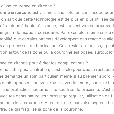
e d’une couronne en zircone ?
onne en zircone
est vraiment une solution sans risque pour 
 on sait que cette technologie est de plus en plus utilisée 
 céramique à haute résistance, est souvent vantée pour sa du
 un grain de risque à considérer. Par exemple, même si elle 
robabilité que certains patients développent des réactions a
es au processus de fabrication. Cela reste rare, mais ça peut 
ation autour de la zone où la couronne est posée, surtout lo
ne en zircone pour éviter les complications ?
ne suffit pas. L’entretien, c’est la clé pour que ta restaura
ne
demande un soin particulier, même si au premier abord, el
es dents opposées peuvent s’user avec le temps, surtout si t
r une protection nocturne si tu souffres de bruxisme, c’est u
c tes dents naturelles : brossage régulier, utilisation de fi
e autour de la couronne. Attention, une mauvaise hygiène buc
tre, ce qui fragilise la zone de la couronne.