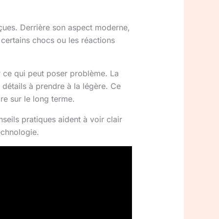
eçues. Derrière son aspect moderne,
 certains chocs ou les réactions
ir ce qui peut poser problème. La
étails à prendre à la légère. Ce
re sur le long terme.
eils pratiques aident à voir clair
echnologie.