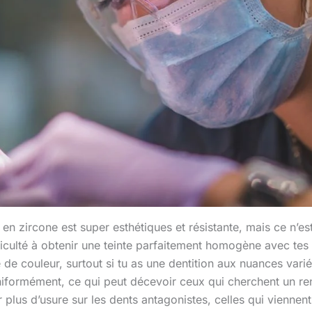
n zircone est super esthétiques et résistante, mais ce n’es
ficulté à obtenir une teinte parfaitement homogène avec tes 
e de couleur, surtout si tu as une dentition aux nuances var
iformément, ce qui peut décevoir ceux qui cherchent un rend
plus d’usure sur les dents antagonistes, celles qui viennent