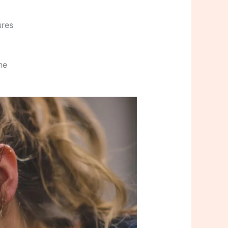
ures
ne